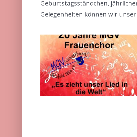
Geburtstagsständchen, jährlich
Gelegenheiten können wir unser 
nzert 20
nchor am
 2026
Uncategorized