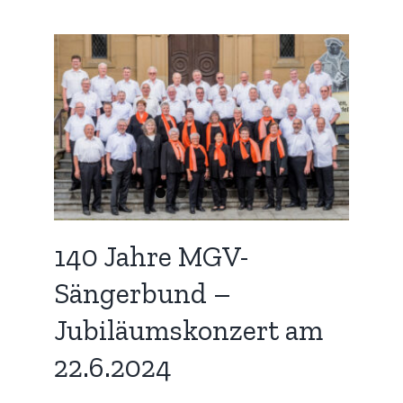
 am
zed
140 Jahre MGV-
Sängerbund –
Jubiläumskonzert am
22.6.2024