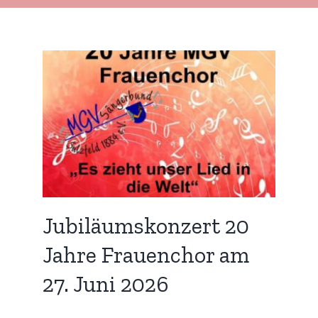
20
am
zed
Jubiläumskonzert 20
Jahre Frauenchor am
27. Juni 2026