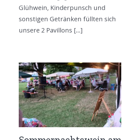
Glühwein, Kinderpunsch und
sonstigen Getränken füllten sich
unsere 2 Pavillons [...]
in
zed
Sommernachtswein am